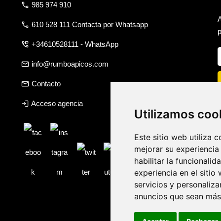
call
985 974 910
call
610 528 111 Contacta por Whatsapp
p
perm_phone_msg
+34610528111 - WhatsApp
email
info@rumboapicos.com
email
Contacto
login
Acceso agencia
Utilizamos coo
Este sitio web utiliza 
mejorar su experiencia
habilitar la funcionalid
experiencia en el sitio
servicios y personaliza
anuncios que sean más