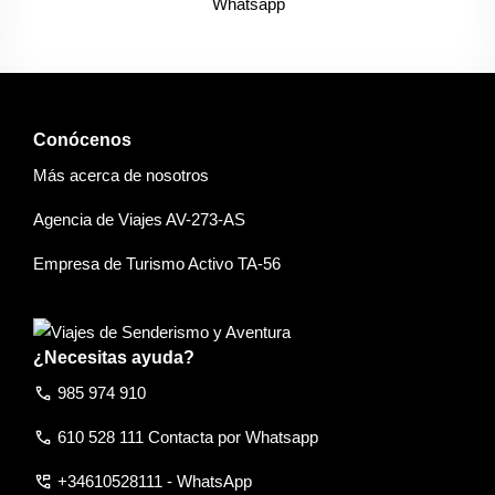
Conócenos
Más acerca de nosotros
Agencia de Viajes AV-273-AS
Empresa de Turismo Activo TA-56
¿Necesitas ayuda?
call
985 974 910
call
610 528 111 Contacta por Whatsapp
perm_phone_msg
+34610528111 - WhatsApp