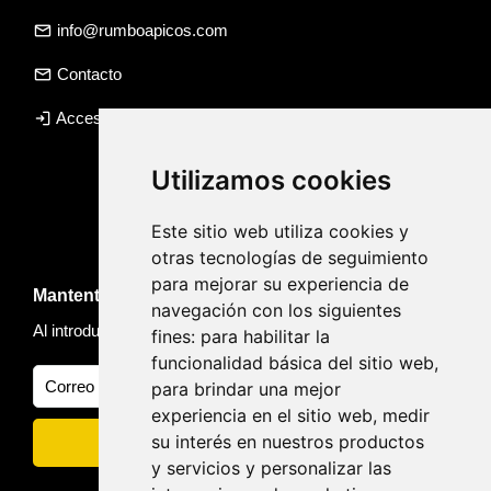
email
info@rumboapicos.com
email
Contacto
login
Acceso agencia
Utilizamos cookies
Este sitio web utiliza cookies y
otras tecnologías de seguimiento
para mejorar su experiencia de
Mantente informado de novedades y viajes
navegación con los siguientes
Al introducir tu email, aceptas nuestra
Política de privacidad
fines:
para habilitar la
funcionalidad básica del sitio web
,
para brindar una mejor
experiencia en el sitio web
,
medir
su interés en nuestros productos
y servicios y personalizar las