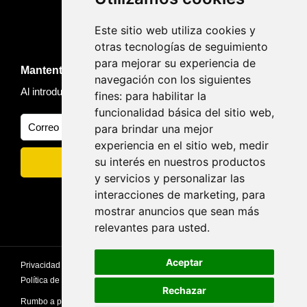
Este sitio web utiliza cookies y
otras tecnologías de seguimiento
para mejorar su experiencia de
Mantente informado de novedades y viajes
navegación con los siguientes
Al introducir tu email, aceptas nuestra
Política de privacidad
fines:
para habilitar la
funcionalidad básica del sitio web
,
para brindar una mejor
experiencia en el sitio web
,
medir
su interés en nuestros productos
y servicios y personalizar las
interacciones de marketing
,
para
mostrar anuncios que sean más
relevantes para usted
.
Aceptar
Privacidad
privacidad
Politica de Cookies
Política de Privacidad
Avisos Legales
Rechazar
Rumbo a picos