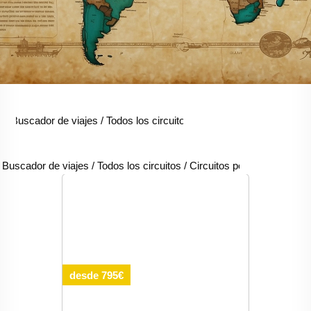
Buscador de viajes
/
Todos los circuitos
/
Circuitos por África
/
Cir
Buscador de viajes
/
Todos los circuitos
/
Circuitos por África
/
Circu
desde 795€