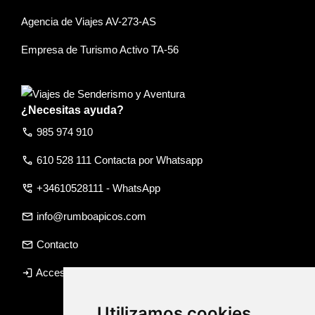
Agencia de Viajes AV-273-AS
Empresa de Turismo Activo TA-56
¿Necesitas ayuda?
call
985 974 910
call
610 528 111 Contacta por Whatsapp
perm_phone_msg
+34610528111 - WhatsApp
email
info@rumboapicos.com
email
Contacto
login
Acceso agencia
Utilizamos cookies