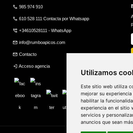
call
985 974 910
A
call
610 528 111 Contacta por Whatsapp
p
perm_phone_msg
+34610528111 - WhatsApp
email
info@rumboapicos.com
email
Contacto
login
Acceso agencia
Utilizamos coo
Este sitio web utiliza 
mejorar su experiencia
habilitar la funcionalid
experiencia en el sitio
servicios y personaliza
anuncios que sean más