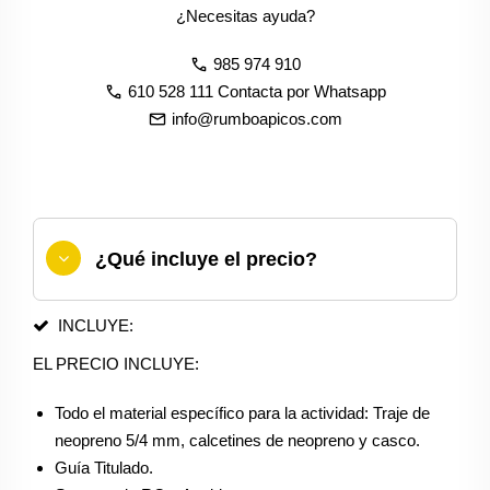
¿Necesitas ayuda?
call
985 974 910
call
610 528 111 Contacta por Whatsapp
email
info@rumboapicos.com
¿Qué incluye el precio?
INCLUYE:
EL PRECIO INCLUYE:
Todo el material específico para la actividad: Traje de
neopreno 5/4 mm, calcetines de neopreno y casco.
Guía Titulado.