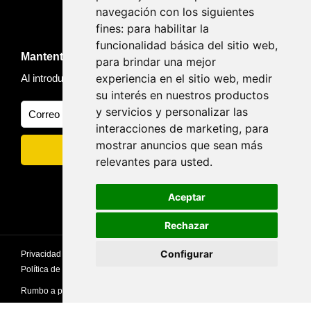
navegación con los siguientes
fines:
para habilitar la
funcionalidad básica del sitio web
,
Mantente informado de novedades y viajes
para brindar una mejor
experiencia en el sitio web
,
medir
Al introducir tu email, aceptas nuestra
Política de privacidad
su interés en nuestros productos
y servicios y personalizar las
interacciones de marketing
,
para
mostrar anuncios que sean más
relevantes para usted
.
Aceptar
Rechazar
Configurar
Privacidad
privacidad
Politica de Cookies
Política de Privacidad
Avisos Legales
Rumbo a picos