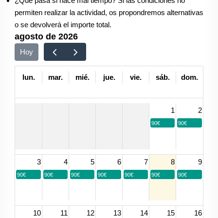
¿Qué pasa si hace mal tiempo? Si las condiciones no
permiten realizar la actividad, os propondremos alternativas
o se devolverá el importe total.
agosto de 2026
Hoy
lun.
mar.
mié.
jue.
vie.
sáb.
dom.
1
2
90€
90€
3
4
5
6
7
8
9
90€
90€
90€
90€
90€
90€
90€
10
11
12
13
14
15
16