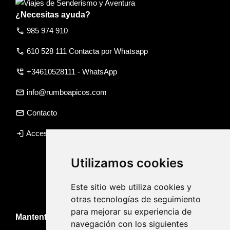
¿Necesitas ayuda?
call
985 974 910
call
610 528 111 Contacta por Whatsapp
perm_phone_msg
+34610528111 - WhatsApp
email
info@rumboapicos.com
email
Contacto
login
Acceso agencia
Utilizamos cookies
Este sitio web utiliza cookies y
otras tecnologías de seguimiento
para mejorar su experiencia de
Mantente informado de novedades y viajes
navegación con los siguientes