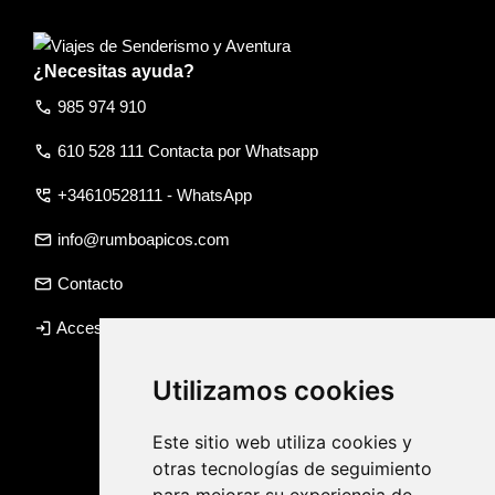
¿Necesitas ayuda?
call
985 974 910
call
610 528 111 Contacta por Whatsapp
perm_phone_msg
+34610528111 - WhatsApp
email
info@rumboapicos.com
email
Contacto
login
Acceso agencia
Utilizamos cookies
Este sitio web utiliza cookies y
otras tecnologías de seguimiento