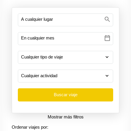
search
calendar_today
Mostrar más filtros
Ordenar viajes por: