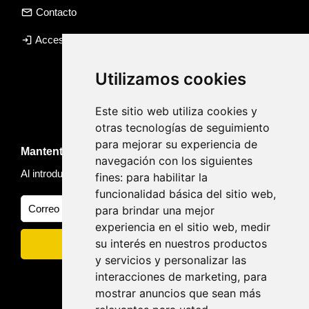
email
Contacto
login
Acceso agencia
Utilizamos cookies
Este sitio web utiliza cookies y
otras tecnologías de seguimiento
para mejorar su experiencia de
Mantente informado de novedades y viajes
navegación con los siguientes
Al introducir tu email, aceptas nuestra
Política de privacidad
fines:
para habilitar la
funcionalidad básica del sitio web
,
para brindar una mejor
experiencia en el sitio web
,
medir
su interés en nuestros productos
y servicios y personalizar las
interacciones de marketing
,
para
mostrar anuncios que sean más