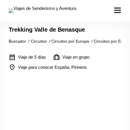
Trekking Valle de Benasque
Buscador
/
Circuitos
/
Circuitos por Europa
/
Circuitos por Espa
calendar_month
trip
Viaje de 5 días
Viaje en grupo
location_on
Viaje para conocer España, Pirineos