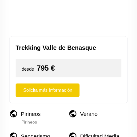
Trekking Valle de Benasque
795
€
desde
Solicita más información
public
public
Pirineos
Verano
Pirineos
public
public
Senderismo
Dificultad Media