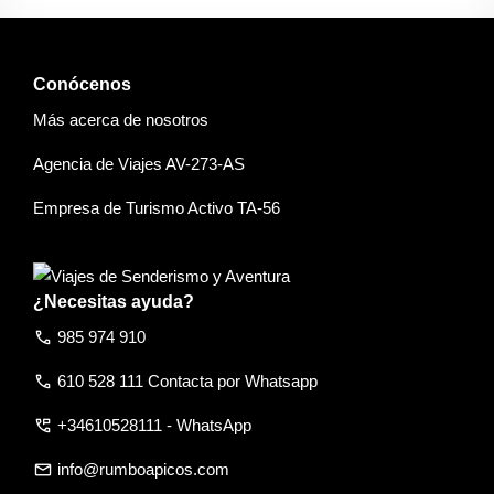
Conócenos
Más acerca de nosotros
Agencia de Viajes AV-273-AS
Empresa de Turismo Activo TA-56
¿Necesitas ayuda?
call
985 974 910
call
610 528 111 Contacta por Whatsapp
perm_phone_msg
+34610528111 - WhatsApp
email
info@rumboapicos.com